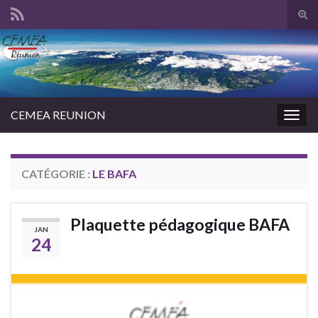
Tog
sear
Search for:
for
CEMEA REUNION
Togg
navig
CATÉGORIE :
LE BAFA
Plaquette pédagogique BAFA
JAN
24