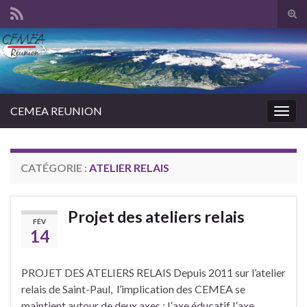
Tog
sear
Search for:
for
CEMEA REUNION
Togg
navig
CATÉGORIE :
ATELIER RELAIS
Projet des ateliers relais
FÉV
14
PROJET DES ATELIERS RELAIS Depuis 2011 sur l’atelier
relais de Saint-Paul, l’implication des CEMEA se
maintient autour de deux axes : L‘axe éducatif L‘axe