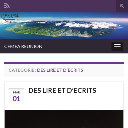
Tog
sear
Search for:
for
CEMEA REUNION
Togg
navig
CATÉGORIE :
DES LIRE ET D’ÉCRITS
DES LIRE ET D’ECRITS
MAR
01