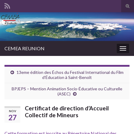
Tog
sear
Search for:
for
CEMEA REUNION
Togg
navig
13eme édition des Échos du Festival International du Film
d’Éducation à Saint-Benoît
BPJEPS – Mention Animation Socio-Éducative ou Culturelle
(ASEC)
Certificat de direction d’Accueil
NOV
Collectif de Mineurs
27
Cette formation est inscrite au Répertoire National des