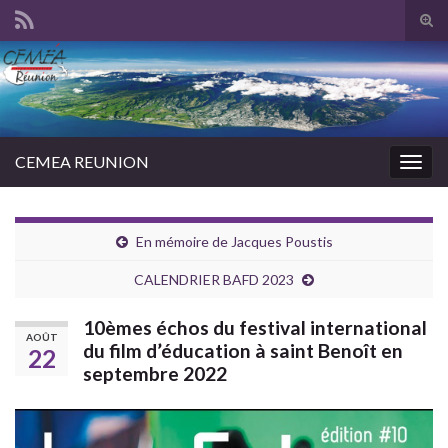
Tog
sear
Search for:
for
CEMEA REUNION
Togg
navig
En mémoire de Jacques Poustis
CALENDRIER BAFD 2023
10èmes échos du festival international
AOÛT
du film d’éducation à saint Benoît en
22
septembre 2022