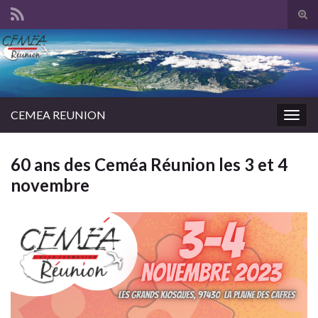
Tog
sear
Search for:
for
CEMEA REUNION
Togg
navig
60 ans des Ceméa Réunion les 3 et 4
novembre