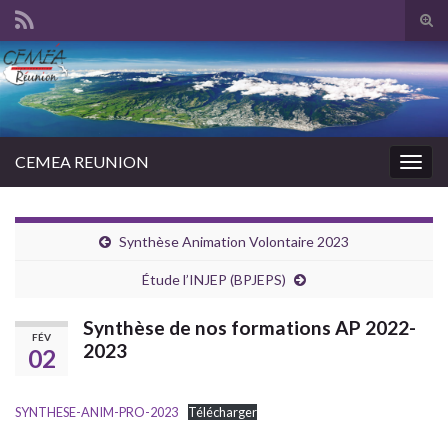
Tog
sear
Search for:
for
CEMEA REUNION
Togg
navig
Synthèse Animation Volontaire 2023
Étude l’INJEP (BPJEPS)
Synthèse de nos formations AP 2022-
FÉV
2023
02
SYNTHESE-ANIM-PRO-2023
Télécharger