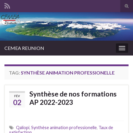
Tog
sear
Search for:
for
CEMEA REUNION
Togg
navig
TAG:
SYNTHÈSE ANIMATION PROFESSIONELLE
Synthèse de nos formations
FÉV
02
AP 2022-2023
Qaliopi
,
Synthèse animation professionelle
,
Taux de
satisfaction